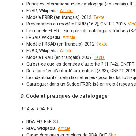
Principes internationaux de catalogage (en anglais), IF
FRBR, Wikipedia.
Article
Modèle FRBR (en français), 2012.
Texte
Présentation du modèle FRBR (16’2), CNFPT, 2015.
Vid
Le modèle FRBR : exemples de catalogues frbrisés (35’
FRSAD, Wikipedia.
Article
Modèle FRSAD (en français), 2012.
Texte
FRAD, Wikipedia.
Article
Modèle FRAD (en français), 2009.
Texte
Qu’est-ce que les données d’autorité ? (11’42), CNFPT,
Des données d’autorité aux entités (8’33), CNFPT, 2019
Les identifiants : définition et enjeux pour les biblioth
Cataloguer dans un Sudoc FRBR-isé en trois étapes s
D. Code et pratiques de catalogage
RDA & RDA-FR
RDA-FR, BnF.
Site
RDA, Wikipedia.
Article
Caractéristiques et origines de RDA, BnF.
Site