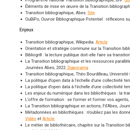
Programme national Transition bibliographique, BnF.
Sit
Éléments de mise en œuvre de la Transition bibliograp
Transition bibliographique, Abes.
Site
OuBiPo, Ouvroir Bibliographique Potentiel : réflexions s
Enjeux
Transition bibliographique, Wikipedia.
Article
Orientation et stratégie commune sur la Transition bib
Bibliogrill : la lecture publique doit-elle faire sa transi
La Transition bibliographique et les ressources parall
Journées Abes, 2022.
Diaporama
Transition bibliographique, Théo Bourdilleau, Universit
La politique d’open data à l’échelle d’une collectivité 
La politique d’open data à l’échelle d’une collectivité t
Les enjeux du numérique dans les bibliothèques : la tr
L’offre de formation : se former et former vos agents
La Transition bibliographique en actions, Fil’Abes, Jou
Métadonnées en bibliothèques : n’oubliez pas les donnée
Vidéo
et
Article
Le métier de bibliothécaire, chapitre sur la Transition bib