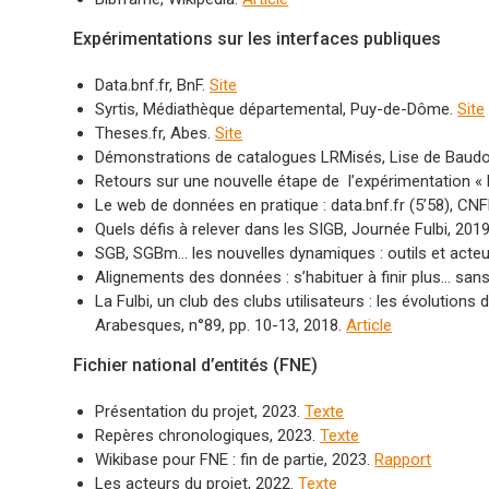
Expérimentations sur les interfaces publiques
Data.bnf.fr, BnF.
Site
Syrtis, Médiathèque départemental, Puy-de-Dôme.
Site
Theses.fr, Abes.
Site
Démonstrations de catalogues LRMisés, Lise de Baudou
Retours sur une nouvelle étape de l’expérimentation 
Le web de données en pratique : data.bnf.fr (5’58), CN
Quels défis à relever dans les SIGB, Journée Fulbi, 201
SGB, SGBm… les nouvelles dynamiques : outils et act
Alignements des données : s’habituer à finir plus… sans
La Fulbi, un club des clubs utilisateurs : les évolution
Arabesques, n°89, pp. 10-13, 2018.
Article
Fichier national d’entités (FNE)
Présentation du projet, 2023.
Texte
Repères chronologiques, 2023.
Texte
Wikibase pour FNE : fin de partie, 2023.
Rapport
Les acteurs du projet, 2022.
Texte