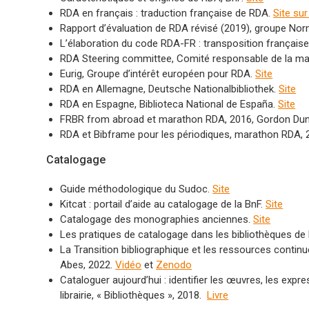
RDA en français : traduction française de RDA.
Site su
Rapport d’évaluation de RDA révisé (2019), groupe Norm
L’élaboration du code RDA-FR : transposition français
RDA Steering committee, Comité responsable de la m
Eurig, Groupe d’intérêt européen pour RDA.
Site
RDA en Allemagne, Deutsche Nationalbibliothek.
Site
RDA en Espagne, Biblioteca National de España.
Site
FRBR from abroad et marathon RDA, 2016, Gordon Dun
RDA et Bibframe pour les périodiques, marathon RDA, 
Catalogage
Guide méthodologique du Sudoc.
Site
Kitcat : portail d’aide au catalogage de la BnF.
Site
Catalogage des monographies anciennes.
Site
Les pratiques de catalogage dans les bibliothèques de 
La Transition bibliographique et les ressources conti
Abes, 2022.
Vidéo
et
Zenodo
Cataloguer aujourd’hui : identifier les œuvres, les expr
librairie, « Bibliothèques », 2018.
Livre