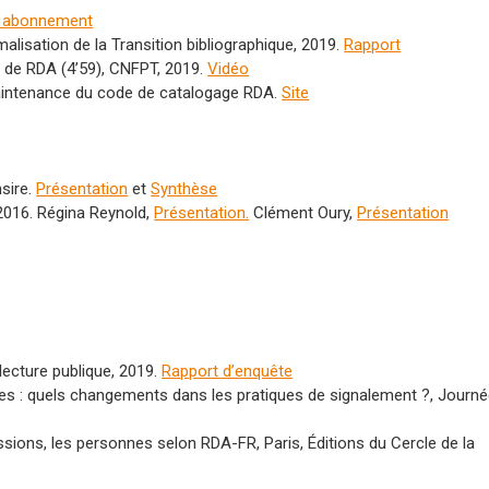
r abonnement
alisation de la Transition bibliographique, 2019.
Rapport
e de RDA (4’59), CNFPT, 2019.
Vidéo
aintenance du code de catalogage RDA.
Site
sire.
Présentation
et
Synthèse
2016. Régina Reynold,
Présentation.
Clément Oury,
Présentation
lecture publique, 2019.
Rapport d’enquête
nues : quels changements dans les pratiques de signalement ?, Journ
essions, les personnes selon RDA-FR, Paris, Éditions du Cercle de la