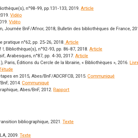
ibliothèque(s), n°98-99, pp.131-133, 2019.
Article
 2019.
Vidéo
2019.
Vidéo
on, Journée BnF/Afnor, 2018, Bulletin des bibliothèques de France, 20
e pratique n°62, pp. 25-26, 2018.
Article
f !, Bibliothèque(s), n°92-93, pp. 86-87, 2018.
Article
cisif, Arabesques, n°87, pp. 4-30, 2017.
Article
aris, Éditions du Cercle de la librairie, « Bibliothèques », 2016.
Livr
’étude
des étapes en 2015, Abes/BnF/ADCRFCB, 2015.
Communiqué
/BnF, 2014.
Com
muniqué
ographique, Abes/BnF, 2012.
Rapport
ansition bibliographique, 2021.
Texte
FLA, 2009.
Texte