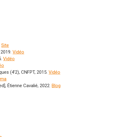
.
Site
, 2019.
Vidéo
5.
Vidéo
éo
hèques (4’2), CNFPT, 2015.
Vidéo
ama
d], Étienne Cavalié, 2022.
Blog