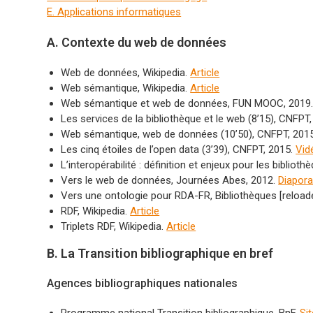
E. Applications informatiques
A. Contexte du web de données
Web de données, Wikipedia.
Article
Web sémantique, Wikipedia.
Article
Web sémantique et web de données, FUN MOOC, 2019
Les services de la bibliothèque et le web (8’15), CNFPT
Web sémantique, web de données (10’50), CNFPT, 201
Les cinq étoiles de l’open data (3’39), CNFPT, 2015.
Vid
L’interopérabilité : définition et enjeux pour les bibliot
Vers le web de données, Journées Abes, 2012.
Diapor
Vers une ontologie pour RDA-FR, Bibliothèques [reloade
RDF, Wikipedia.
Article
Triplets RDF, Wikipedia.
Article
B. La Transition bibliographique en bref
Agences bibliographiques nationales