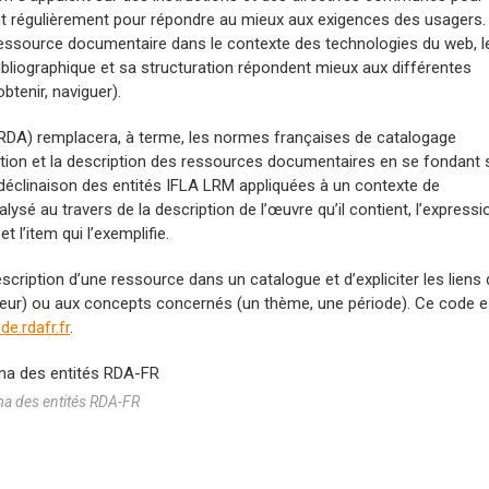
nt régulièrement pour répondre au mieux aux exigences des usagers.
 ressource documentaire dans le contexte des technologies du web, l
bliographique et sa structuration répondent mieux aux différentes
obtenir, naviguer).
 RDA) remplacera, à terme, les normes françaises de catalogage
fication et la description des ressources documentaires en se fondant 
 déclinaison des entités IFLA LRM appliquées à un contexte de
ysé au travers de la description de l’œuvre qu’il contient, l’expressi
t l’item qui l’exemplifie.
scription d’une ressource dans un catalogue et d’expliciter les liens 
diteur) ou aux concepts concernés (un thème, une période). Ce code e
de.rdafr.fr
.
a des entités RDA-FR