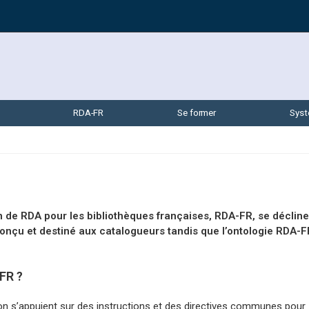
RDA-FR
Se former
Syst
on de RDA pour les bibliothèques françaises, RDA-FR, se déclin
nçu et destiné aux catalogueurs tandis que l’ontologie RDA-F
-FR ?
ion s’appuient sur des instructions et des directives communes pour