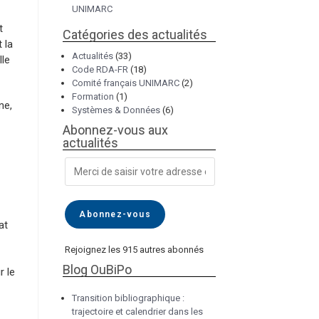
UNIMARC
t
Catégories des actualités
 la
Actualités
(33)
lle
Code RDA-FR
(18)
Comité français UNIMARC
(2)
Formation
(1)
ne,
Systèmes & Données
(6)
Abonnez-vous aux
actualités
Abonnez-vous
at
Rejoignez les 915 autres abonnés
Blog OuBiPo
r le
Transition bibliographique :
trajectoire et calendrier dans les