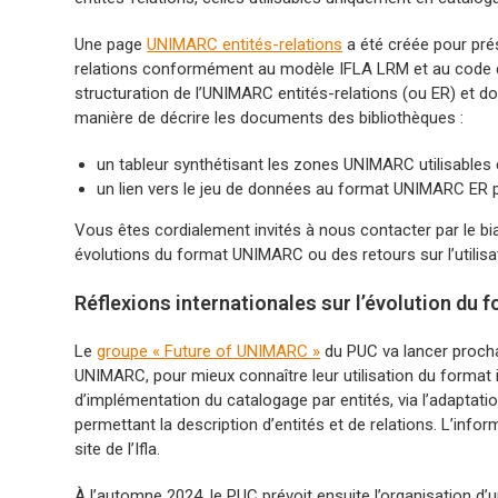
Une page
UNIMARC entités-relations
a été créée pour prés
relations conformément au modèle IFLA LRM et au code d
structuration de l’UNIMARC entités-relations (ou ER) et d
manière de décrire les documents des bibliothèques :
un tableur synthétisant les zones UNIMARC utilisables
un lien vers le jeu de données au format UNIMARC ER 
Vous êtes cordialement invités à nous contacter par le bi
évolutions du format UNIMARC ou des retours sur l’utilis
Réflexions internationales sur l’évolution d
Le
groupe « Future of UNIMARC »
du PUC va lancer procha
UNIMARC, pour mieux connaître leur utilisation du format in
d’implémentation du catalogage par entités, via l’adapta
permettant la description d’entités et de relations. L’infor
site de l’Ifla.
À l’automne 2024, le PUC prévoit ensuite l’organisation 