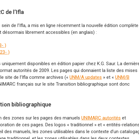
 de l’Ifla
in de l’Ifla, a mis en ligne récemment la nouvelle édition complète
 désormais librement accessibles (en anglais) :
- )
23- )
uniquement disponibles en édition papier chez K.G. Saur. La dernièr
 format autorités de 2009. Les pages qui donnaient la liste des mises
le site de l’Ifla comme archives («
UNM/A updates
» et «
UNM/B
NIMARC français sur le site Transition bibliographique sont donc
tion bibliographique
on des zones sur les pages des manuels
UNIMARC autorités
et
ploration de ces pages. Des logos « traditionnel » et « entités-relation
ueil des manuels, les zones utilisables dans le contexte d’un cataloga
age traditionnel, et les zones utilisables dans les deux contextes.