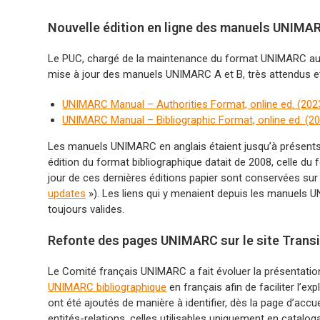
Nouvelle édition en ligne des manuels UNIMARC
Le PUC, chargé de la maintenance du format UNIMARC au se
mise à jour des manuels UNIMARC A et B, très attendus et
UNIMARC Manual – Authorities Format, online ed. (2023
UNIMARC Manual – Bibliographic Format, online ed. (20
Les manuels UNIMARC en anglais étaient jusqu’à présents 
édition du format bibliographique datait de 2008, celle du
jour de ces dernières éditions papier sont conservées sur 
updates
»). Les liens qui y menaient depuis les manuels U
toujours valides.
Refonte des pages UNIMARC sur le site Transi
Le Comité français UNIMARC a fait évoluer la présentati
UNIMARC bibliographique
en français afin de faciliter l’ex
ont été ajoutés de manière à identifier, dès la page d’acc
entités-relations, celles utilisables uniquement en catalog