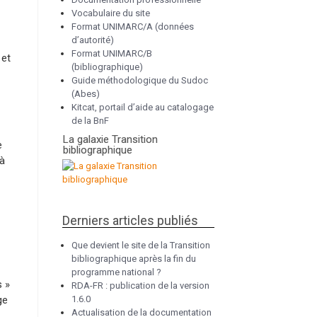
Vocabulaire du site
Format UNIMARC/A (données
d’autorité)
Format UNIMARC/B
 et
(bibliographique)
Guide méthodologique du Sudoc
(Abes)
Kitcat, portail d’aide au catalogage
de la BnF
La galaxie Transition
e
bibliographique
 à
Derniers articles publiés
Que devient le site de la Transition
bibliographique après la fin du
programme national ?
s »
RDA-FR : publication de la version
ge
1.6.0
Actualisation de la documentation