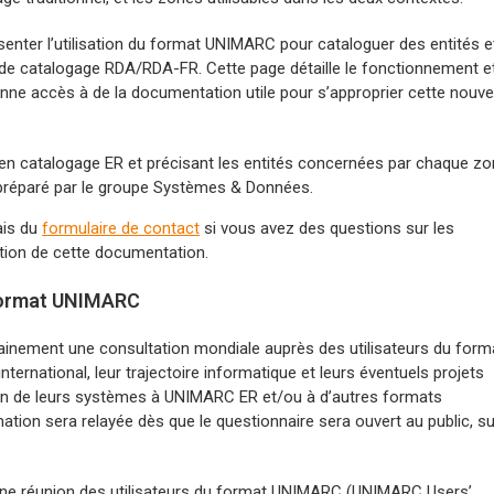
enter l’utilisation du format UNIMARC pour cataloguer des entités e
e catalogage RDA/RDA-FR. Cette page détaille le fonctionnement et
onne accès à de la documentation utile pour s’approprier cette nouve
 en catalogage ER et précisant les entités concernées par chaque zo
préparé par le groupe Systèmes & Données.
ais du
formulaire de contact
si vous avez des questions sur les
ation de cette documentation.
u format UNIMARC
inement une consultation mondiale auprès des utilisateurs du form
ternational, leur trajectoire informatique et leurs éventuels projets
tion de leurs systèmes à UNIMARC ER et/ou à d’autres formats
mation sera relayée dès que le questionnaire sera ouvert au public, su
d’une réunion des utilisateurs du format UNIMARC (UNIMARC Users’