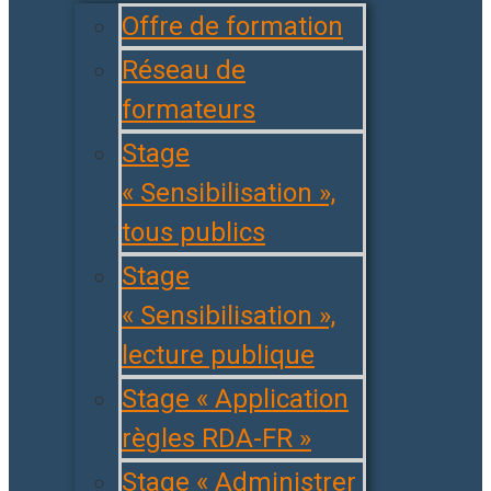
Offre de formation
Réseau de
formateurs
Stage
« Sensibilisation »,
tous publics
Stage
« Sensibilisation »,
lecture publique
Stage « Application
règles RDA-FR »
Stage « Administrer